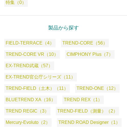
特集（0）
製品から探す
FIELD-TERRACE（4）
TREND-CORE（56）
TREND-CORE VR（10）
CIMPHONY Plus（7）
EX-TREND武蔵（57）
EX-TREND官公庁シリーズ（11）
TREND-FIELD（土木）（11）
TREND-ONE（12）
BLUETREND XA（16）
TREND REX（1）
TREND REGIC（3）
TREND-FIELD（測量）（2）
Mercury-Evoluto（2）
TREND ROAD Designer（1）