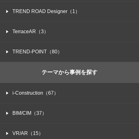
TREND ROAD Designer（1）
TerraceAR（3）
TREND-POINT（80）
テーマから事例を探す
i-Construction（67）
BIM/CIM（37）
VR/AR（15）