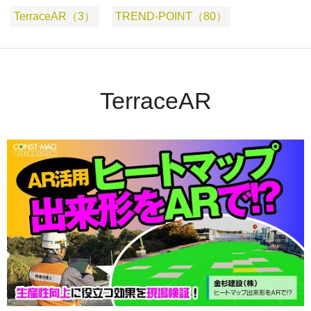
TerraceAR（3）
TREND-POINT（80）
TerraceAR