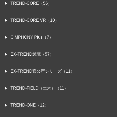
TREND-CORE（56）
TREND-CORE VR（10）
CIMPHONY Plus（7）
EX-TREND武蔵（57）
EX-TREND官公庁シリーズ（11）
TREND-FIELD（土木）（11）
TREND-ONE（12）