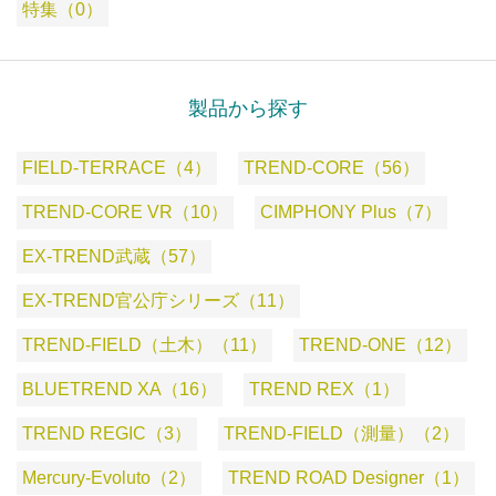
特集（0）
製品から探す
FIELD-TERRACE（4）
TREND-CORE（56）
TREND-CORE VR（10）
CIMPHONY Plus（7）
EX-TREND武蔵（57）
EX-TREND官公庁シリーズ（11）
TREND-FIELD（土木）（11）
TREND-ONE（12）
BLUETREND XA（16）
TREND REX（1）
TREND REGIC（3）
TREND-FIELD（測量）（2）
Mercury-Evoluto（2）
TREND ROAD Designer（1）