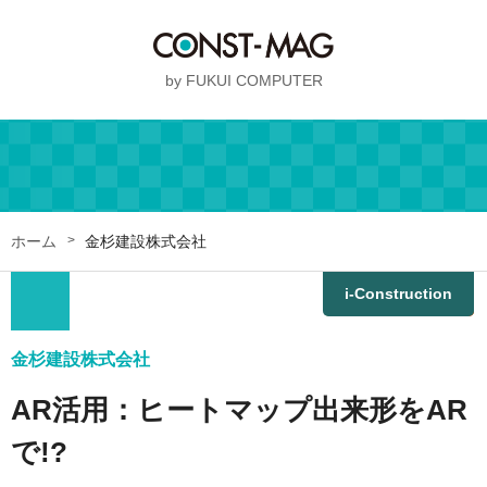
by FUKUI COMPUTER
ホーム
金杉建設株式会社
i-Construction
現場作業効率化
３D活用事例
点群活用
VR/AR
金杉建設株式会社
AR活用：ヒートマップ出来形をAR
で!?