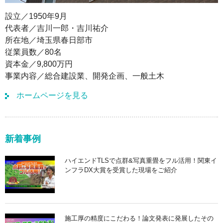
設立／1950年9月
代表者／吉川一郎・吉川祐介
所在地／埼玉県春日部市
従業員数／80名
資本金／9,800万円
事業内容／総合建設業、開発企画、一般土木
ホームページを見る
新着事例
ハイエンドTLSで点群&写真重畳をフル活用！関東イ
ンフラDX大賞を受賞した現場をご紹介
施工厚の精度にこだわる！論文発表に発展したその