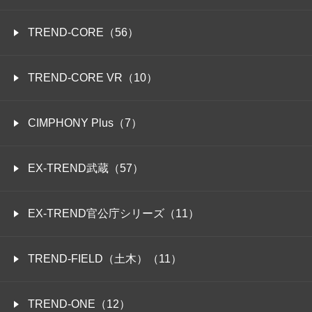
TREND-CORE（56）
TREND-CORE VR（10）
CIMPHONY Plus（7）
EX-TREND武蔵（57）
EX-TREND官公庁シリーズ（11）
TREND-FIELD（土木）（11）
TREND-ONE（12）