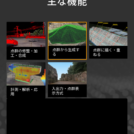
主な機能
点群から生成す
点群に描く・重
点群の修整・加
る
ねる
工・合成
入出力・点群表
計測・解析・応
示方式
用