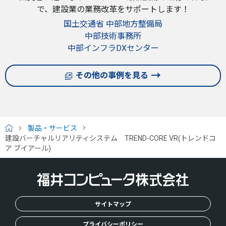
で、建設業の業務改革をサポートします！
国土交通省 中部地方整備局
中部技術事務所
中部インフラDXセンター
その他の事例を見る
製品・サービス
H
建設バーチャルリアリティシステム TREND-CORE VR(トレンドコ
O
ア ブイアール)
M
E
サイトマップ
プライバシーポリシー