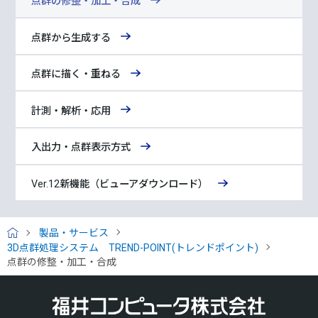
点群の修整・加工・合成
点群から生成する
点群に描く・重ねる
計測・解析・応用
入出力・点群表示方式
Ver.12新機能（ビューアダウンロード）
製品・サービス
H
3D点群処理システム TREND-POINT(トレンドポイント)
O
点群の修整・加工・合成
M
E