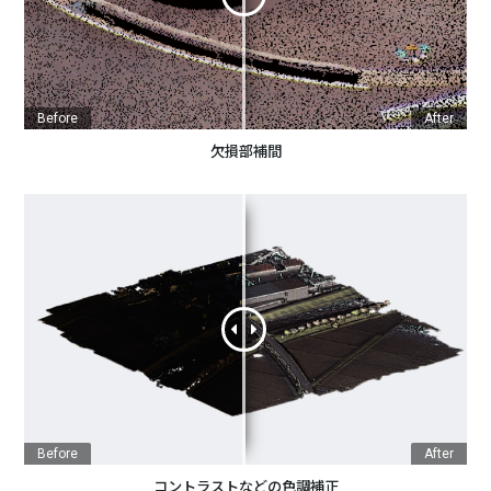
Before
After
欠損部補間
Before
After
コントラストなどの色調補正