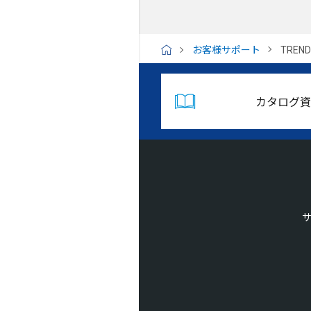
お客様サポート
TREN
H
O
M
E
カタログ資