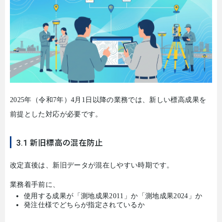
2025
年（令和
7
年）
4
月
1
日以降の業務では、新しい標高成果を
前提とした対応が必要です。
3.1 新旧標高の混在防止
改定直後は、新旧データが混在しやすい時期です。
業務着手前に、
使用する成果が「測地成果
2011
」か「測地成果
2024
」か
発注仕様でどちらが指定されているか