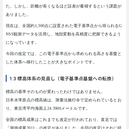
た。しかし、距離が長くなるほど誤差が蓄積するという課題が
ありました。
現在は、全国約
1,300
点に設置された電子基準点から得られる
G
NSS
観測データを活用し、地殻変動を高精度に把握できるよう
になっています。
今回の改定では、この電子基準点から求められる高さを基盤と
した体系へ移行したことが大きなポイントです。
1.3 標高体系の見直し（電子基準点基盤への転換）
標高の基準そのものが変わったわけではありません。
日本水準原点の標高値は、測量法施行令で定められているとお
り、東京湾平均海面上
24.3900
メートルです。
全国の標高成果はこれまでも改定が行われており、直近では
「測地成果
2011
」の改定がありました。今回の改定はそれに続