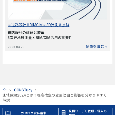
道路設計
BIMCIM
3D計測
点群
道路設計の課題と変革
3次元地形測量とBIM/CIM活用の重要性
記事を読む
2026.04.20
CONSTudy
H
測地成果2024とは？標高改定の変更理由と影響を分かりやすく
O
解説
M
E
見積り・デモ依頼・導入の
カタログ資料請求