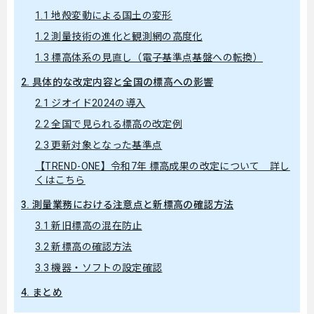
1.1 地殻変動による国土の変形
1.2 測量技術の進化と観測網の高度化
1.3 標高体系の見直し（電子基準点基盤への転換）
2. 具体的な改定内容と全国の標高への影響
2.1 ジオイド2024の導入
2.2 全国で見られる標高の改定例
2.3 更新対象となった基準点
【TREND-ONE】令和7年 標高成果の改定について 詳し
くはこちら
3. 測量業務における注意点と新標高の確認方法
3.1 新旧標高の混在防止
3.2 新標高の確認方法
3.3 機器・ソフトの設定確認
4. まとめ