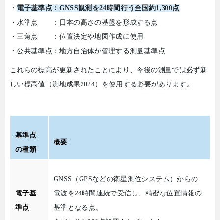
・
電子基準点：
GNSS
観測を
24
時間行う全国約
1,300
点
・水準点 ：日本の高さの基盤を形成する点
・三角点 ：位置決定や地図作成に使用
・公共基準点：地方自治体が管理する測量基準点
これらの標高が更新されたことにより、今後の測量では必ず新
しい標高値（測地成果
2024
）を使用する必要があります。
基準点
概要
の種類
GNSS
（
GPS
などの衛星測位システム）からの
電子基
電波を
24
時間連続で受信し、精密な位置情報の
準点
基準となる点。