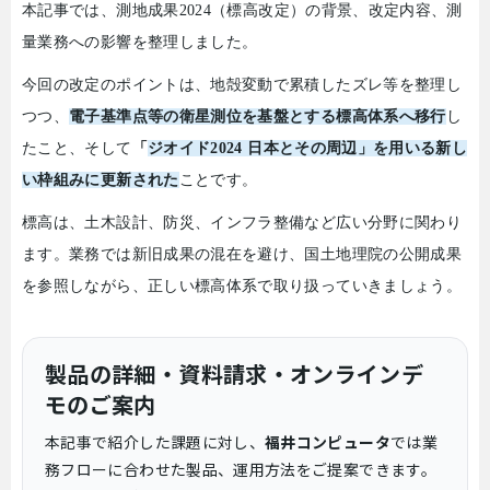
本記事では、測地成果
2024
（標高改定）の背景、改定内容、測
量業務への影響を整理しました。
今回の改定のポイントは、地殻変動で累積したズレ等を整理し
つつ、
電子基準点等の衛星測位を基盤とする標高体系へ移行
し
たこと、そして
「
ジオイド
2024
日本とその周辺」を用いる新し
い枠組みに更新された
ことです。
標高は、土木設計、防災、インフラ整備など広い分野に関わり
ます。業務では新旧成果の混在を避け、国土地理院の公開成果
を参照しながら、正しい標高体系で取り扱っていきましょう。
製品の詳細・資料請求・オンラインデ
モのご案内
本記事で紹介した課題に対し、
福井コンピュータ
では業
務フローに合わせた製品、運用方法をご提案できます。