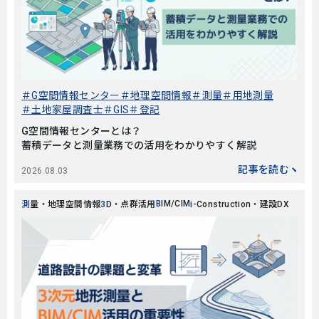
G空間情報センター
地理空間情報
測量
用地測量
土地家屋調査士
GIS
登記
G空間情報センターとは？
蓄積データと測量業務での活用をわかりやすく解説
記事を読む
2026.08.03
BIM/CIM
測量・地理空間情報
3D・点群活用
i-Construction・建設DX