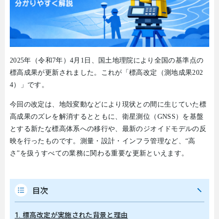
2025
年（令和
7
年）
4
月
1
日、国土地理院により全国の基準点の
標高成果が更新されました。これが「標高改定（測地成果
202
4
）」です。
今回の改定は、地殻変動などにより現状との間に生じていた標
高成果のズレを解消するとともに、衛星測位（
GNSS
）を基盤
とする新たな標高体系への移行や、最新のジオイドモデルの反
映を行ったものです。測量・設計・インフラ管理など、
“
高
さ
”
を扱うすべての業務に関わる重要な更新といえます。
目次
1. 標高改定が実施された背景と理由