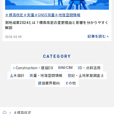
標高改定
測量
GNSS測量
地理空間情報
測地成果2024とは？標高改定の変更理由と影響を分かりやすく
解説
記事を読む
2026.03.09
CATEGORY
BIM/CIM
i-Construction・建設DX
3D・点群活用
土木設計
測量・地理空間情報
登記・土地家屋調査士
建設業界動向
その他
#標高改定