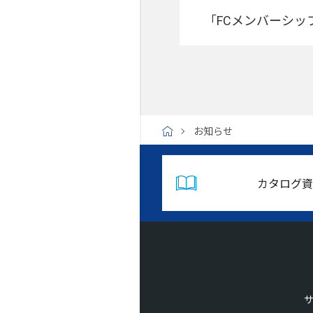
「FCメンバーシ
お知らせ
H
O
M
E
カタログ資