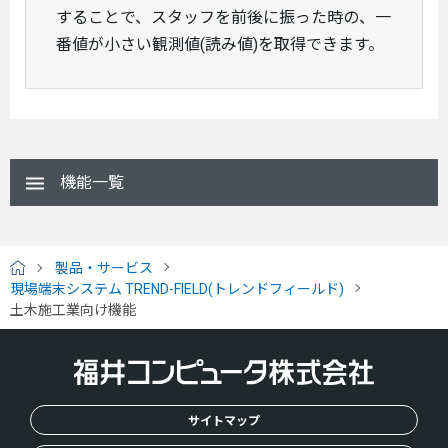
することで、スタッフを前後に振った時の、一
番値が小さい観測値(読み値)を取得できます。
機能一覧
製品・サービス
H
現場端末システム TREND-FIELD(トレンドフィールド)
O
土木施工業向け機能
M
E
サイトマップ