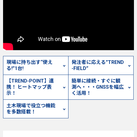
現場に持ち出す“使え
発注者に応える”TREND
る!”1台!
-FIELD”
【TREND-POINT】連
簡単に接続・すぐに観
携！ ヒートマップ表
測へ・・・
GNSSを幅広
示！
く活用！
土木現場で役立つ機能
を多数搭載！