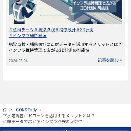
点群データ
橋梁点検
補修設計
3D計測
インフラ維持管理
橋梁点検・補修設計に点群データを活用するメリットとは？
インフラ維持管理で広がる3D計測の可能性
記事を読む
2026.07.06
CONSTudy
H
下水道調査にドローンを活用するメリットとは？
O
点群データで広がるインフラ点検の可能性
M