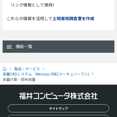
リンク情報として保持）
これらの情報を活用して
土地実地調査書を作成
機能一覧
製品・サービス
H
測量CADシステム Mercury-ONE(マーキュリーワン)
O
測量計算・用地測量
M
E
サイトマップ