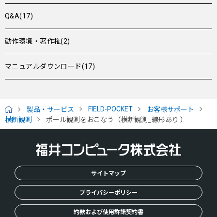
Q&A(17)
動作環境・著作権(2)
マニュアルダウンロード(17)
FIELD-POCKET
製品・サービス
お客様サポート
H
横断観測
ポール観測をおこなう（横断観測_線形あり ）
O
M
E
サイトマップ
プライバシーポリシー
約款および使用許諾契約書