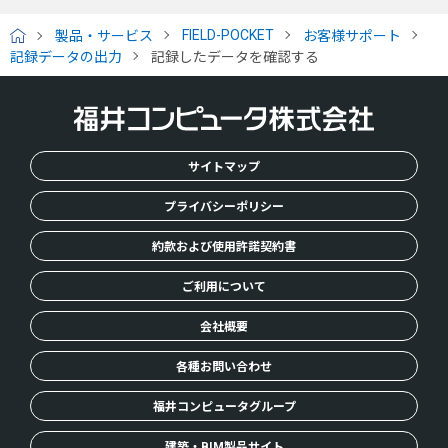
FIELD-POCKET
製品・サービス
お客様サポート
H
記録データの出力
記録したデータを確認する
O
M
E
サイトマップ
プライバシーポリシー
約款および使用許諾契約書
ご利用について
会社概要
各種お問い合わせ
福井コンピュータグループ
建築・BIM製品サイト