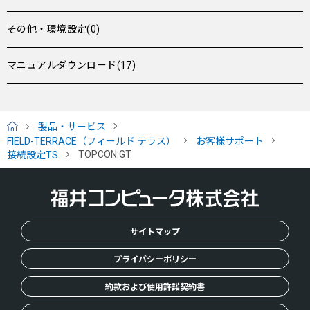
その他・環境設定(0)
マニュアルダウンロード(17)
製品・サービス
H
FIELD-TERRACE（フィールド テラス）
お客様サポート
O
TOPCON:GT
接続設定TS
M
E
サイトマップ
プライバシーポリシー
約款および使用許諾契約書