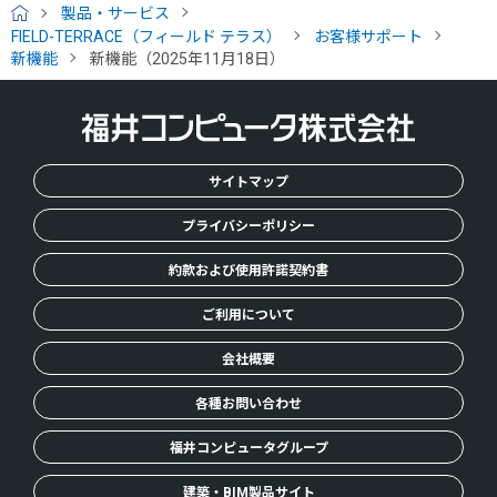
製品・サービス
H
FIELD-TERRACE（フィールド テラス）
お客様サポート
O
新機能
新機能（2025年11月18日）
M
E
サイトマップ
プライバシーポリシー
約款および使用許諾契約書
ご利用について
会社概要
各種お問い合わせ
福井コンピュータグループ
建築・BIM製品サイト