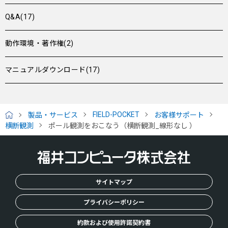
Q&A(17)
動作環境・著作権(2)
マニュアルダウンロード(17)
FIELD-POCKET
製品・サービス
お客様サポート
H
横断観測
ポール観測をおこなう（横断観測_線形なし ）
O
M
E
サイトマップ
プライバシーポリシー
約款および使用許諾契約書