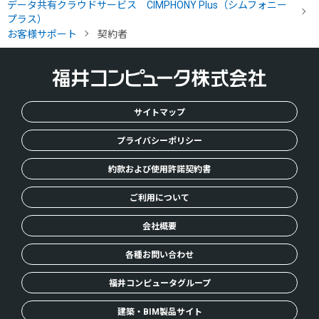
H
データ共有クラウドサービス CIMPHONY Plus（シムフォニー
O
プラス）
M
お客様サポート
契約者
E
サイトマップ
プライバシーポリシー
約款および使用許諾契約書
ご利用について
会社概要
各種お問い合わせ
福井コンピュータグループ
建築・BIM製品サイト