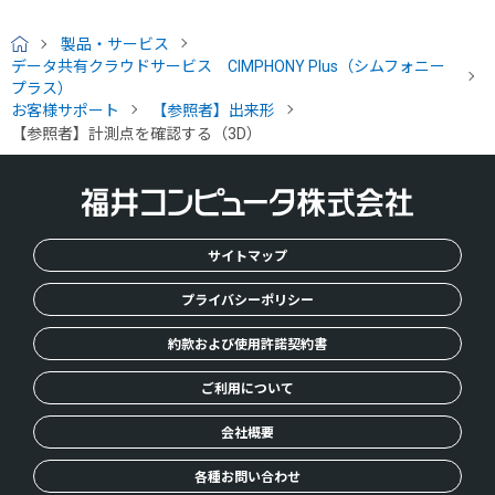
製品・サービス
H
データ共有クラウドサービス CIMPHONY Plus（シムフォニー
O
プラス）
M
お客様サポート
【参照者】出来形
E
【参照者】計測点を確認する（3D）
サイトマップ
プライバシーポリシー
約款および使用許諾契約書
ご利用について
会社概要
各種お問い合わせ