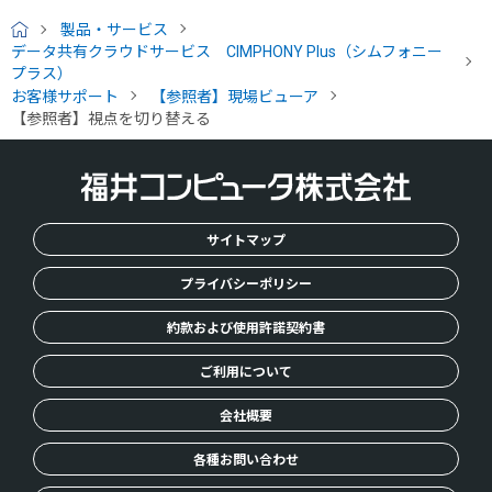
製品・サービス
H
データ共有クラウドサービス CIMPHONY Plus（シムフォニー
O
プラス）
M
お客様サポート
【参照者】現場ビューア
E
【参照者】視点を切り替える
サイトマップ
プライバシーポリシー
約款および使用許諾契約書
ご利用について
会社概要
各種お問い合わせ