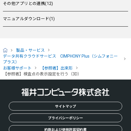
その他アプリとの連携(12)
マニュアルダウンロード(1)
製品・サービス
H
データ共有クラウドサービス CIMPHONY Plus（シムフォニー
O
プラス）
M
お客様サポート
【参照者】出来形
E
【参照者】検査点の表示設定を行う（3D）
サイトマップ
プライバシーポリシー
約款および使用許諾契約書