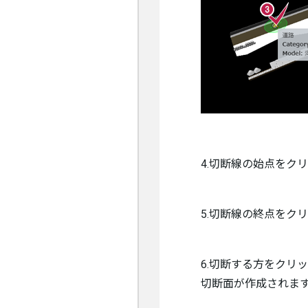
4.切断線の始点をク
5.切断線の終点をク
6.切断する方をクリ
切断面が作成されま