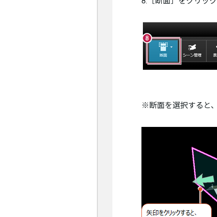
8.［断面］をクリッ
※断面を選択すると