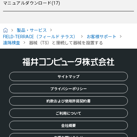
マニュアルダウンロード(17)
製品・サービス
H
FIELD-TERRACE（フィールド テラス）
お客様サポート
O
遠隔検査
器械（TS）と接続して器械を設置する
M
E
サイトマップ
プライバシーポリシー
約款および使用許諾契約書
ご利用について
会社概要