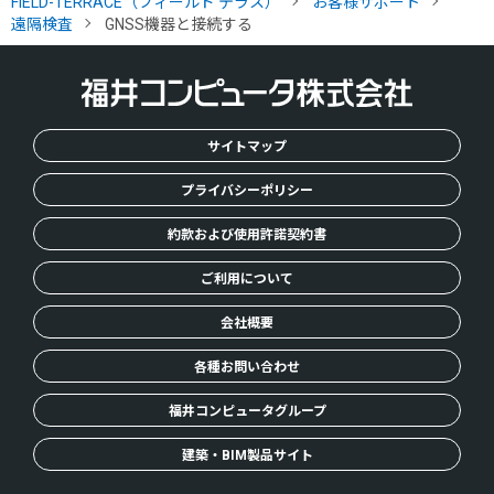
FIELD-TERRACE（フィールド テラス）
お客様サポート
O
遠隔検査
GNSS機器と接続する
M
E
サイトマップ
プライバシーポリシー
約款および使用許諾契約書
ご利用について
会社概要
各種お問い合わせ
福井コンピュータグループ
建築・BIM製品サイト