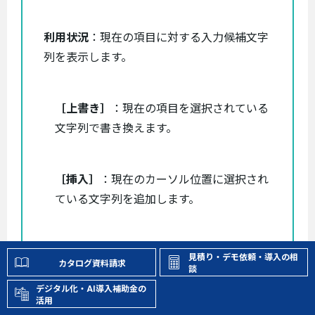
利用状況
：現在の項目に対する入力候補文字
列を表示します。
［上書き］
：現在の項目を選択されている
文字列で書き換えます。
［挿入］
：現在のカーソル位置に選択され
ている文字列を追加します。
［外字］
：現在のカーソル位置に［登記統
見積り・デモ依頼・導入の相
カタログ資料請求
一文字から検索］ダイアログから外字を追
談
加します。
デジタル化・AI導入補助金の
活用