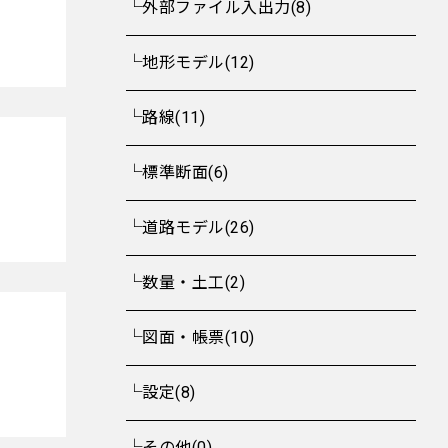
└外部ファイル入出力(8)
└地形モデル(12)
└路線(11)
└標準断面(6)
└道路モデル(26)
└数量・土工(2)
└図面・帳票(10)
└設定(8)
└その他(0)