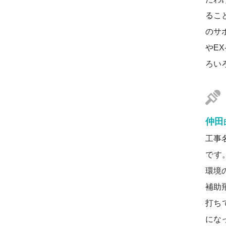
るこ
のサ
やE
ろい
仲田
工事
です
環境
補助
打ち
にな