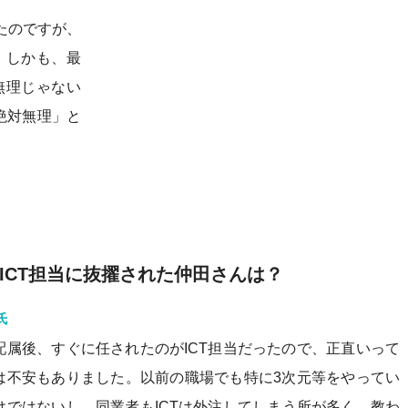
たのですが、
た。しかも、最
無理じゃない
絶対無理」と
。
ICT担当に抜擢された仲田さんは？
氏
配属後、すぐに任されたのがICT担当だったので、正直いって
は不安もありました。以前の職場でも特に3次元等をやってい
けではないし、同業者もICTは外注してしまう所が多く、教わ