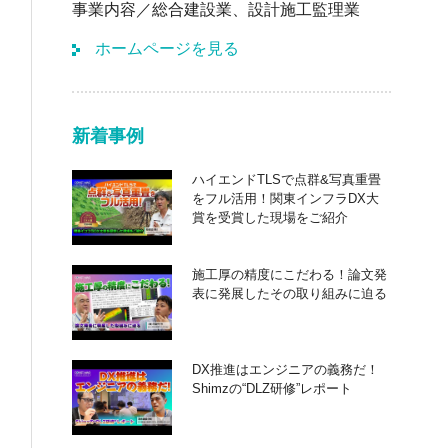
事業内容
総合建設業、設計施工監理業
ホームページを見る
新着事例
ハイエンドTLSで点群&写真重畳
をフル活用！関東インフラDX大
賞を受賞した現場をご紹介
施工厚の精度にこだわる！論文発
表に発展したその取り組みに迫る
DX推進はエンジニアの義務だ！
Shimzの“DLZ研修”レポート