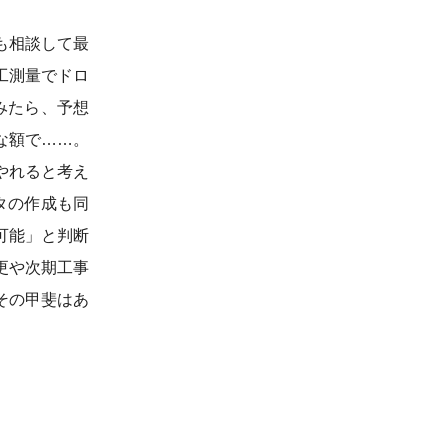
も相談して最
工測量でドロ
みたら、予想
な額で……。
やれると考え
タの作成も同
可能」と判断
更や次期工事
その甲斐はあ