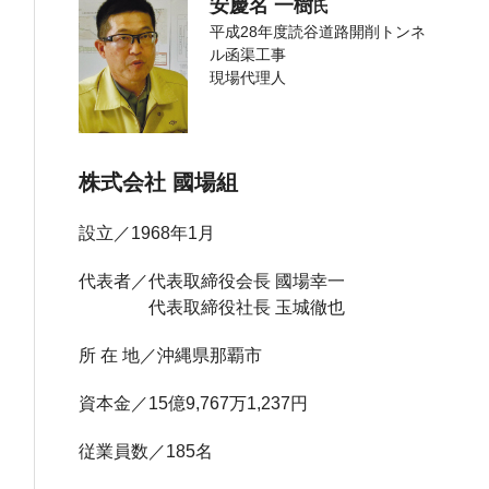
安慶名 一樹
氏
平成28年度読谷道路開削トンネ
ル函渠工事
現場代理人
株式会社 國場組
設立
1968年1月
代表者
代表取締役会長 國場幸一
代表取締役社長 玉城徹也
所 在 地
沖縄県那覇市
資本金
15億9,767万1,237円
従業員数
185名