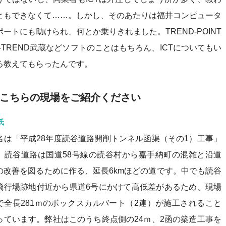
ともできなくて……。しかし、そのあたりは福井コンピュータ
ポートにも助けられ、何とか乗りきれました。TREND-POINT
X-TREND武蔵などソフトのことはもちろん、ICTについてもい
ろ教えてもらったんです。
こちらの現場をご紹介ください
氏
名は「平成28年度読谷道路開削トンネル函渠（その1）工事」
。読谷道路は国道58号線の読谷村から嘉手納町の混雑と沿道
の改善を図るために作る、延長6kmほどの道です。中でも読谷
飛行場跡地付近から県道6号にかけて高低差があるため、現場
で全長281ｍのボックスカルバート（2連）が施工されること
っています。弊社はこのうち終点側の24ｍ、2函の築造工事を