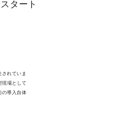
のスタート
発注されていま
型現場として
技術の導入自体
。