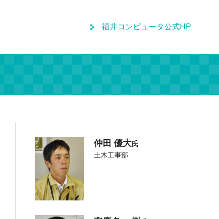
福井コンピュータ公式HP
仲田 優大
氏
土木工事部