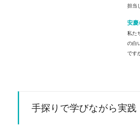
担当
安慶
私た
の白
です
手探りで学びながら実践