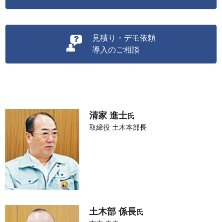
見積り・デモ依頼
導入のご相談
清家 進士
氏
取締役 土木本部長
土木部 係長
氏