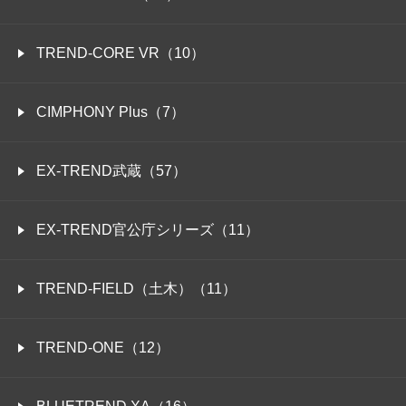
TREND-CORE VR（10）
CIMPHONY Plus（7）
EX-TREND武蔵（57）
EX-TREND官公庁シリーズ（11）
TREND-FIELD（土木）（11）
TREND-ONE（12）