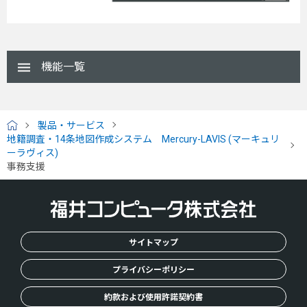
機能一覧
製品・サービス
H
地籍調査・14条地図作成システム Mercury-LAVIS (マーキュリ
O
ーラヴィス)
M
事務支援
E
サイトマップ
プライバシーポリシー
約款および使用許諾契約書