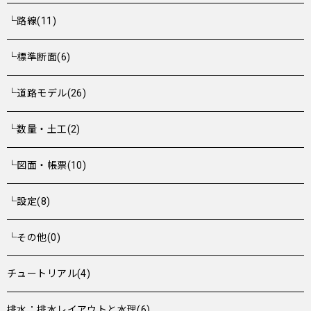
└路線(11)
└標準断面(6)
└道路モデル(26)
└数量・土工(2)
└図面・帳票(10)
└設定(8)
└その他(0)
チュートリアル(4)
排水：排水レイアウトと水理(6)