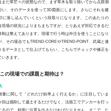
はまだ草茫々の状態なので、まず草木を取り除いてから点群測
行い、そのデータを使って3D図面にします。さらにそれを建
ADに落し込んでいくという段取りになります。このあたりの
は現場の状況によりまちまちですが、とりあえず対応できるだ
体制は整えてあります。現場で行う時は外注を使うことになり
、その場合でもTREND-COREやTREND-POINT、武蔵と連
きるデータとして仕上げてもらい、こちらでチェックや修正を
ていきます。
この現場での課題と期待は？
氏
測量に関して「どれだけ効率よく行えるか」に注目していま
今回は掘削して盛土するだけでなく、法面工でアンカーを打っ
するので、斜面に位置を出さなければなりません。そこで、た