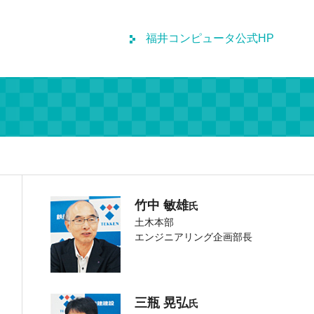
福井コンピュータ公式HP
竹中 敏雄
氏
土木本部
エンジニアリング企画部長
三瓶 晃弘
氏