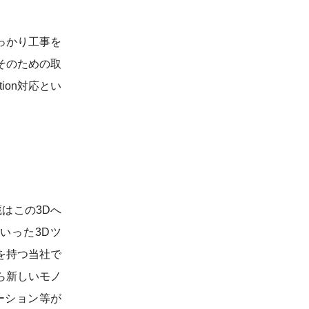
っかり工事を
そのための取
tion対応とい
武蔵はこの3Dへ
といった3Dツ
を持つ当社で
ら新しいモノ
ーション等が