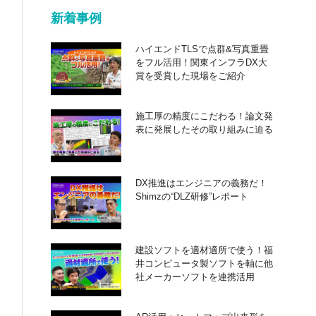
新着事例
ハイエンドTLSで点群&写真重畳
をフル活用！関東インフラDX大
賞を受賞した現場をご紹介
施工厚の精度にこだわる！論文発
表に発展したその取り組みに迫る
DX推進はエンジニアの義務だ！
Shimzの“DLZ研修”レポート
建設ソフトを適材適所で使う！福
井コンピュータ製ソフトを軸に他
社メーカーソフトを連携活用