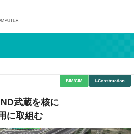
COMPUTER
BIM/CIM
i-Construction
END武蔵を核に
活用に取組む