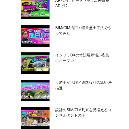
AR活用：ヒートマップ出来形を
ARで!?
BIM/CIM活用：軽量盛土工法でや
ってみた！
インフラDXの常設展示場が広島
にオープン！
＼若手が活躍／道路設計の3D化を
推進
設計のBIM/CIM到来を見据えるコ
ンサルタントの今！