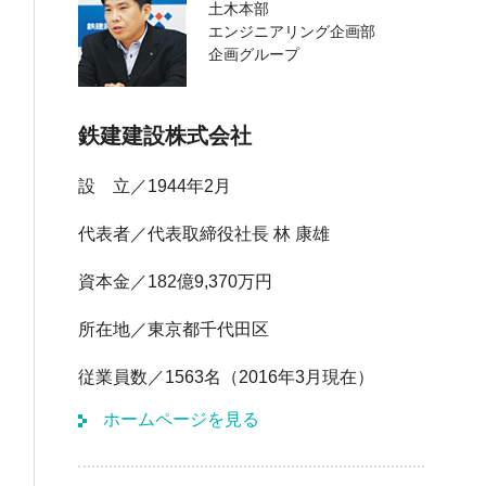
土木本部
エンジニアリング企画部
企画グループ
鉄建建設株式会社
設 立
1944年2月
代表者
代表取締役社長 林 康雄
資本金
182億9,370万円
所在地
東京都千代田区
従業員数
1563名（2016年3月現在）
ホームページを見る