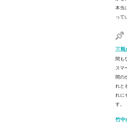
本当
って
三瓶
間も
スマ
間の
れと
れに
す。
竹中