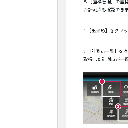
※［座標管理］で座標
た計測点も確認でき
1.［出来形］をクリ
2.［計測点一覧］を
取得した計測点が一