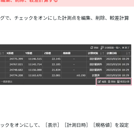
を編集、削除、較差計算する
グで、チェックをオンにした計測点を編集、削除、較差計算
ックをオンにして、［表示］［計測日時］［規格値］を設定