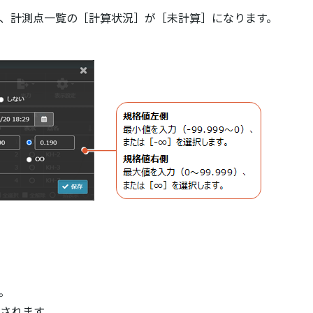
、計測点一覧の［計算状況］が［未計算］になります。
。
されます。