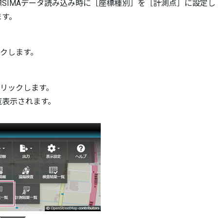
SIMAデータ読み込み時に［座標種別］を［計測点］に設定し
ます。
ックします。
クリックします。
覧表示されます。