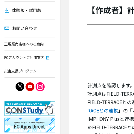
【作成者】計
体験版・試用版
お問い合わせ
正規販売店様へのご案内
FCアカウントご利用案内
災害支援プログラム
計測点を確認します
計測点はFIELD-T
FIELD-TERRA
RACEとの連携
」の『ハ
IMPHONY Plus
※FIELD-TERR