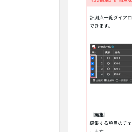
《3D補足》計測点
計測点一覧ダイアロ
できます。
［編集］
編集する項目のチェ
します。