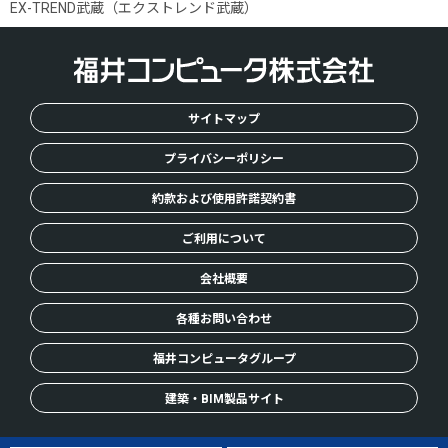
H
EX-TREND武蔵（エクストレンド武蔵）
O
M
E
サイトマップ
プライバシーポリシー
約款および使用許諾契約書
ご利用について
会社概要
各種お問い合わせ
福井コンピュータグループ
建築・BIM製品サイト
© FUKUICOMPUTER, Inc. All Rights Reserved.