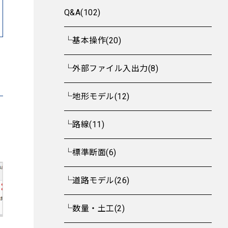
Q&A(102)
└基本操作(20)
└外部ファイル入出力(8)
└地形モデル(12)
└路線(11)
└標準断面(6)
└道路モデル(26)
└数量・土工(2)