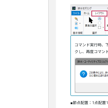
コマンド実行時、
クし、再度コマン
■節点配置：1点配