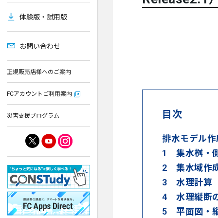
体験版・試用版
お問い合わせ
正規販売店様へのご案内
FCアカウントご利用案内
目次
災害支援プログラム
排水モデル作
1 集水桝・
2 集水域作
3 水理計算
4 水理縦断
5 平面図・