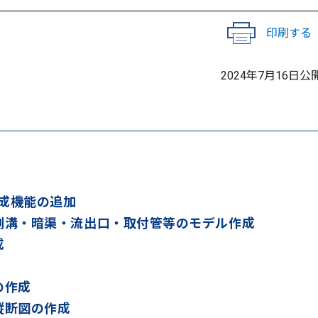
印刷する
2024年7月16日公
成機能の追加
側溝・暗渠・流出口・取付管等のモデル作成
成
の作成
縦断図の作成