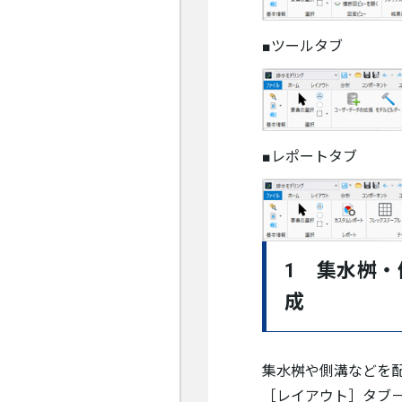
■ツールタブ
■レポートタブ
1 集水桝
成
集水桝や側溝などを
［レイアウト］タブ